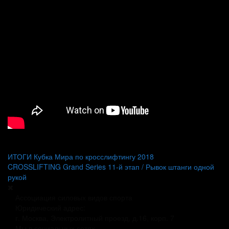
Навигация
ИТОГИ Кубка Мира по кросслифтингу 2018
CROSSLIFTING Grand Series 11-й этап / Рывок штанги одной
по
рукой
записям
Ассоциация силовых видов спорта
Юридический адрес:
г. Москва, Электролитный проезд, д.16, корп. 7
Мы в социальных сетях