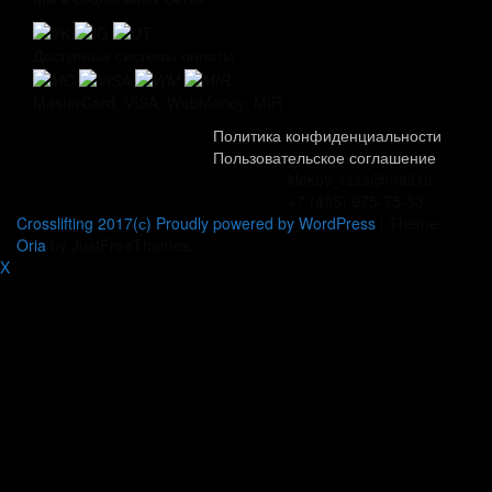
Доступные системы оплаты
MasterCard, VISA, WebMoney, MIR
Политика конфиденциальности
Пользовательское соглашение
klokov_rssa@mail.ru
+7 (495) 975-75-33
Crosslifting 2017(с) Proudly powered by WordPress
|
Theme:
Oria
by JustFreeThemes.
X