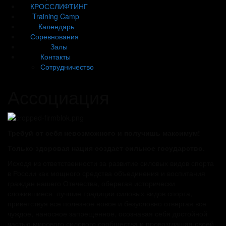
КРОССЛИФТИНГ
Training Camp
Календарь
Соревнования
Залы
Контакты
Сотрудничество
Ассоциация
Требуй от себя невозможного и получишь максимум!
Только здоровая нация создает сильное государство.
Исходя из ответственности за развитие силовых видов спорта
в России как мощного средства объединения и воспитания
граждан нашего Отечества, оберегая исторически
сложившиеся лучшие традиции силовых видов спорта,
приветствуя все полезное новое и безусловно отвергая все
чуждое, наносное запрещенное, осознавая себя достойной
частью мирового силового сообщества и провозглашая своей