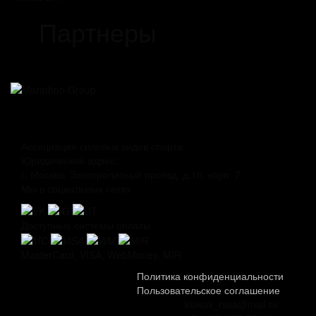
Партнеры
Ассоциация силовых видов спорта
Юридический адрес:
г. Москва, Электролитный проезд, д.16, корп. 7
Мы в социальных сетях
Доступные системы оплаты
MasterCard, VISA, WebMoney, MIR
Политика конфиденциальности
Пользовательское соглашение
klokov_rssa@mail.ru