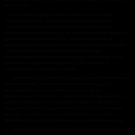
мастерства;
— патриотизм, здоровый образ жизни, крепкая семья,
профессионализм – эти фундаментальные ценности
становятся главными для все большего числа людей,
объединение сил которых, их желание активно участвовать в
развитии силовых видов спорта, надеемся приведет к
адекватному росту авторитета Ассоциации среди населения
страны, что будет способствовать постепенному
оздоровлению общественного сознания, увеличению числа
физически и нравственно здоровых, образованных и
патриотически настроенных людей;
— сплочение под флагом Ассоциации лучших спортсменов и
сборных команд, оказания им всемерной помощи в
достижении высоких спортивных результатов на
региональном, Российском, Европейском, Мировом уровнях,
оказание поддержки становлению и развитию детского и
юношеского спорта, осуществление отбора перспективных
молодых спортсменов для последующей подготовки и
включения их в профессиональные и спортивные команды;
— программа Ассоциации определяет ее участие в развитии
физкультурно-спортивного движения, в популяризации и