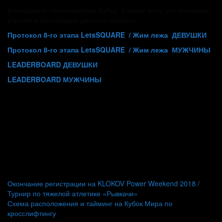
Благодарим организаторов Кубка, а также всех, кто принимал
участие в реализации данного проекта.
Протокол 8-го этапа LetsSQUARE / Жим лежа ДЕВУШКИ
Протокол 8-го этапа LetsSQUARE / Жим лежа
МУЖЧИНЫ
LEADERBOARD ДЕВУШКИ
LEADERBOARD МУЖЧИНЫ
Навигация
Окончание регистрации на KLOKOV Power Weekend 2018 /
Турнир по тяжелой атлетике «Рывкачи»
по
Схема расположения и тайминг на Кубок Мира по
записям
кросслифтингу