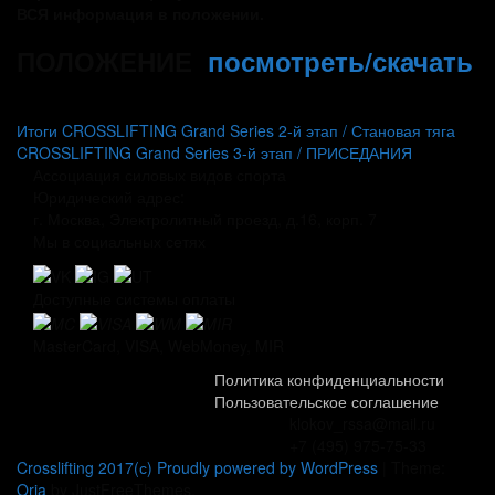
ВСЯ информация в положении.
ПОЛОЖЕНИЕ
посмотреть/скачать
Навигация
Итоги CROSSLIFTING Grand Series 2-й этап / Становая тяга
CROSSLIFTING Grand Series 3-й этап / ПРИСЕДАНИЯ
по
Ассоциация силовых видов спорта
записям
Юридический адрес:
г. Москва, Электролитный проезд, д.16, корп. 7
Мы в социальных сетях
Доступные системы оплаты
MasterCard, VISA, WebMoney, MIR
Политика конфиденциальности
Пользовательское соглашение
klokov_rssa@mail.ru
+7 (495) 975-75-33
Crosslifting 2017(с) Proudly powered by WordPress
|
Theme:
Oria
by JustFreeThemes.