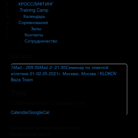
КРОССЛИФТИНГ
Training Camp
Календарь
Соревнования
Залы
Контакты
Сотрудничество
Май, 2021
1
Май
- 2
09:30
Май 2
- 21:30
Семинар по тяжелой
атлетике 01-02.05.2021г. Москва
г. Москва / KLOKOV
Baza Team
Time
1 (Saturday) 09:30 - 2 (Sunday) 21:30
Calendar
GoogleCal
Ассоциация силовых видов спорта
Юридический адрес: