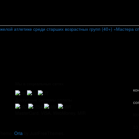
желой атлетике среди старших возрастных групп (40+) «Мастера с
Мы в социальных сетях
ко
Доступные системы оплаты
со
MasterCard, VISA, WebMoney, MIR
kl
33
Theme:
Oria
by JustFreeThemes.