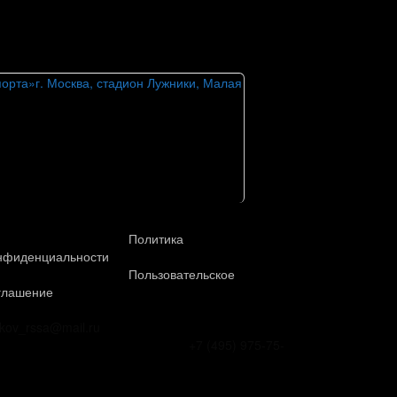
порта»
г. Москва, стадион Лужники, Малая
Политика
нфиденциальности
Пользовательское
глашение
okov_rssa@mail.ru
+7 (495) 975-75-