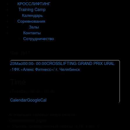
КРОССЛИФТИНГ
Training Camp
Календарь
Соревнования
Залы
Контакты
Сотрудничество
Май, 2017
23
Май
00:00
- 00:00
CROSSLIFTING GRAND PRIX URAL
-1
ФК «Алекс Фитнесс»/ г. Челябинск
Time
(Tuesday) 00:00 - 00:00
Calendar
GoogleCal
Ассоциация силовых видов спорта
Юридический адрес:
г. Москва, Электролитный проезд, д.16, корп. 7