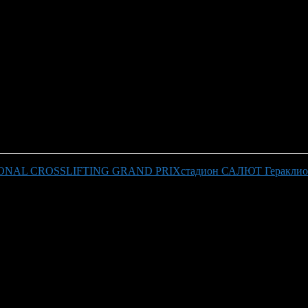
IONAL CROSSLIFTING GRAND PRIX
стадион САЛЮТ Гераклион