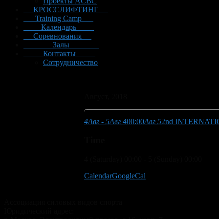
Проекты ACBC
КРОССЛИФТИНГ
Training Camp
Календарь
Соревнования
Залы
Контакты
Сотрудничество
Август, 2018
4
Авг
- 5
Авг 4
00:00
Авг 5
2nd INTERNAT
Time
4 (Saturday) 00:00 - 5 (Sunday) 00:00
Calendar
GoogleCal
Ассоциация силовых видов спорта
Юридический адрес: