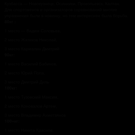
Кузбасса — Новокузнецк, Осинники, Прокопьевск, Калтан.
Для спортсменов и организаторов соревнований многие
упражнения были в новинку, но тем интереснее была борьба.
80кг :
1 место — Вадим Соловьев,
2 место Жатиков Николай,
3 место Кармалин Дмитрий
90кг:
1 место Василий Бабинов,
2 место Юрий Попа,
3 место Дмитрий Диль
100кг:
1 место Тузовский Максим,
2 место Коновалов Артем,
3 место Владимир Ахметзянов
100+кг:
1 место Никита Краснов,