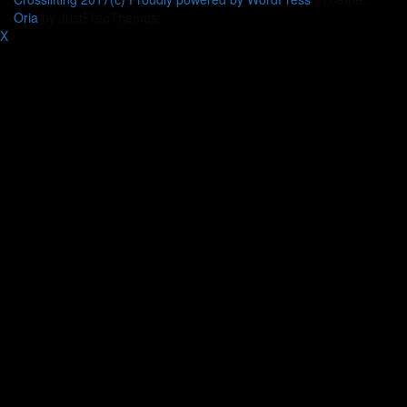
Oria
by JustFreeThemes.
X