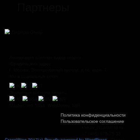
Партнеры
Ассоциация силовых видов спорта
Юридический адрес:
г. Москва, Электролитный проезд, д.16, корп. 7
Мы в социальных сетях
Доступные системы оплаты
MasterCard, VISA, WebMoney, MIR
Политика конфиденциальности
Пользовательское соглашение
klokov_rssa@mail.ru
+7 (495) 975-75-33
Crosslifting 2017(с) Proudly powered by WordPress
|
Theme: