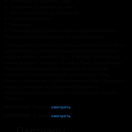
3. Толчок гири по длинному циклу
4. Приседания со штангой на спине
5. Заброс акселя на грудь со швунгом
6. Становая тяга штанги
7. Рывок гири
8. Переноска гирь 25 метров (тот вес, который спортсмен
поднимал в основном подходе по длинному циклу).
Благодарим всех участников и победителей соревнований по
кросслифтингу, профессиональных спортсменов, которые
провели вместе с нами этот день, а это Андрей Коновалов,
Руслан Халецкий, Сидорова Любовь и Павел Боев, Зинаида
Руденко, Максим Новоселов, Денис Гусев, Станислав
Линдовер и Михаил Гаманюк, Богданов Руслан. Также
хотелось поблагодарить Дмитрия Кононца, Ивана Денисова и
Людмилу Какаулину за проведение турниров по
кросслифтингу и армлифтингу, а также ведущего Виталия
Спицина.
ФОТООТЧЕТ 1 часть
смотреть
ФОТООТЧЕТ 2 часть
смотреть
Партнеры