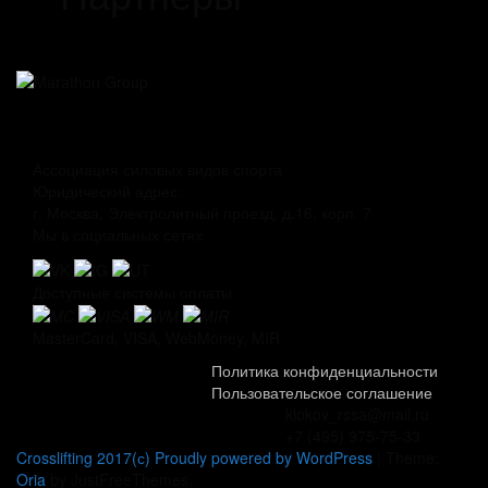
Ассоциация силовых видов спорта
Юридический адрес:
г. Москва, Электролитный проезд, д.16, корп. 7
Мы в социальных сетях
Доступные системы оплаты
MasterCard, VISA, WebMoney, MIR
Политика конфиденциальности
Пользовательское соглашение
klokov_rssa@mail.ru
+7 (495) 975-75-33
Crosslifting 2017(с) Proudly powered by WordPress
|
Theme:
Oria
by JustFreeThemes.