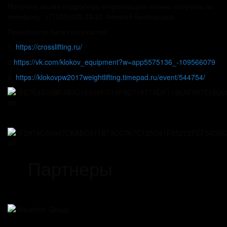
Получить более подробную информацию можно получить по
телефону: +7(926)405-33-21 Алексей Безбородов
Приобрести билет на участие:
1.
https://crosslifting.ru/
2.
https://vk.com/klokov_equipment?w=app5575136_-109566079
3.
https://klokovpw2017weightlifting.timepad.ru/event/544754/
Партнеры