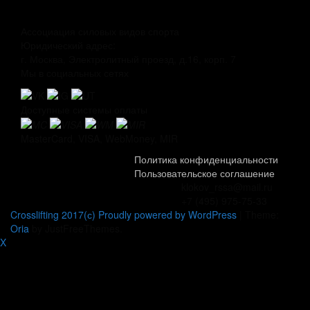
Ассоциация силовых видов спорта
Юридический адрес:
г. Москва, Электролитный проезд, д.16, корп. 7
Мы в социальных сетях
Доступные системы оплаты
MasterCard, VISA, WebMoney, MIR
Политика конфиденциальности
Пользовательское соглашение
klokov_rssa@mail.ru
+7 (495) 975-75-33
Crosslifting 2017(с) Proudly powered by WordPress
|
Theme:
Oria
by JustFreeThemes.
X