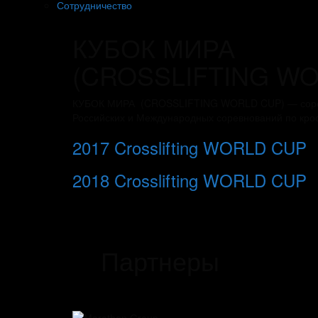
Сотрудничество
КУБОК МИРА
(CROSSLIFTING WO
КУБОК МИРА (CROSSLIFTING WORLD CUP) — соревно
Российских и Международных соревнований по кросс
2017 Crosslifting WORLD CUP
2018 Crosslifting WORLD CUP
Партнеры