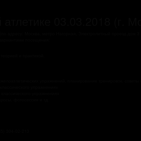
атлетике 03.03.2018 (г. М
(по адресу: Москва, метро Нагорная, Электролитный проезд дом 3 
 вариантами посещения:
 теорией и практикой.
желоатлетических упражнений, планирование тренировок, советы п
 классического упражнениях
а классического упражнениях
росы, фотосессия и тд.
5) 304-02-213