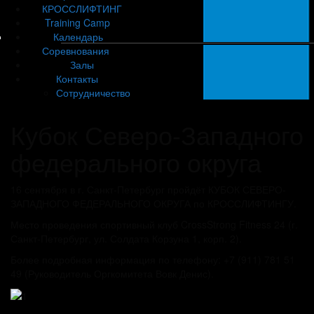
КРОССЛИФТИНГ
Training Camp
Календарь
Соревнования
Залы
Контакты
Сотрудничество
Кубок Северо-Западного
федерального округа
16 сентября в г. Санкт-Петербург пройдёт КУБОК СЕВЕРО-
ЗАПАДНОГО ФЕДЕРАЛЬНОГО ОКРУГА по КРОССЛИФТИНГУ.
Место проведения спортивный клуб CrossStrong Fitness 24 (г.
Санкт-Петербург, ул. Солдата Корзуна 1, корп. 2).
Более подробная информация по телефону: +7 (911) 781 51
49 (Руководитель Оргкомитета Вовк Денис).