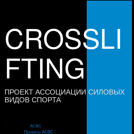
Skip
to
content
CROSSLI
FTING
ПРОЕКТ АССОЦИАЦИИ СИЛОВЫХ
ВИДОВ СПОРТА
АСВС
Проекты ACBC