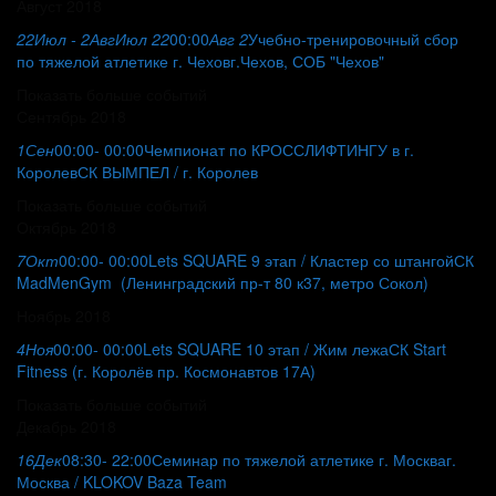
Август 2018
22
Июл
- 2
Авг
Июл 22
00:00
Авг 2
Учебно-тренировочный сбор
по тяжелой атлетике г. Чехов
г.Чехов, СОБ "Чехов"
Показать больше событий
Сентябрь 2018
1
Сен
00:00
- 00:00
Чемпионат по КРОССЛИФТИНГУ в г.
Королев
СК ВЫМПЕЛ / г. Королев
Показать больше событий
Октябрь 2018
7
Окт
00:00
- 00:00
Lets SQUARE 9 этап / Кластер со штангой
СК
MadMenGym (Ленинградский пр-т 80 к37, метро Сокол)
Ноябрь 2018
4
Ноя
00:00
- 00:00
Lets SQUARE 10 этап / Жим лежа
СК Start
Fitness (г. Королёв пр. Космонавтов 17А)
Показать больше событий
Декабрь 2018
16
Дек
08:30
- 22:00
Семинар по тяжелой атлетике г. Москва
г.
Москва / KLOKOV Baza Team