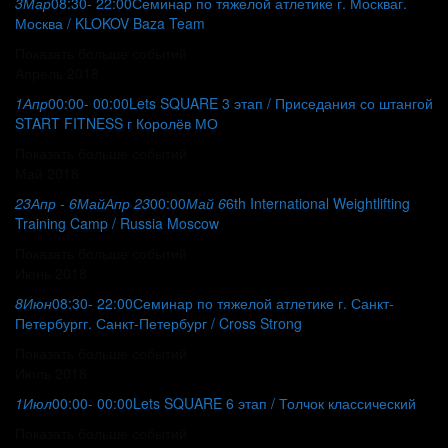
3
Мар
08:30
- 22:00
Семинар по тяжелой атлетике г. Москва
г.
Москва / KLOKOV Baza Team
Показать больше событий
Апрель 2018
1
Апр
00:00
- 00:00
Lets SQUARE 3 этап / Приседания со штангой
START FITNESS г Королёв МО
Показать больше событий
Май 2018
23
Апр
- 6
Май
Апр 23
00:00
Май 6
6th International Weightlifting
Training Camp / Russia Moscow
Показать больше событий
Июнь 2018
8
Июн
08:30
- 22:00
Семинар по тяжелой атлетике г. Санкт-
Петербург
г. Санкт-Петербург / Cross Strong
Показать больше событий
Июль 2018
1
Июл
00:00
- 00:00
Lets SQUARE 6 этап / Толчок классический
Показать больше событий